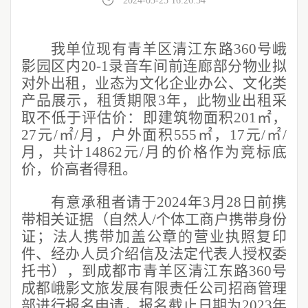
2024-03-25 16:26:54
我单位现有青羊区清江东路
360号峨
影园区内20-1录音车间前连廊部分物业拟
对外出租，业态为文化企业办公、文化类
产品展示，租赁期限3年，此物业出租采
取不低于评估价：即建筑物面积201㎡，
27元/㎡/月，户外面积555㎡，17元/㎡/
月，共计14862元/月的价格作为竞标底
价，价高者得租。
有意承租者请于
2024年3月28日前携
带相关证据（自然人/个体工商户携带身份
证；法人携带加盖公章的营业执照复印
件、经办人员介绍信及法定代表人授权委
托书），到成都市青羊区清江东路360号
成都峨影文旅发展有限责任公司招商管理
部进行报名申请，报名截止日期为2023年