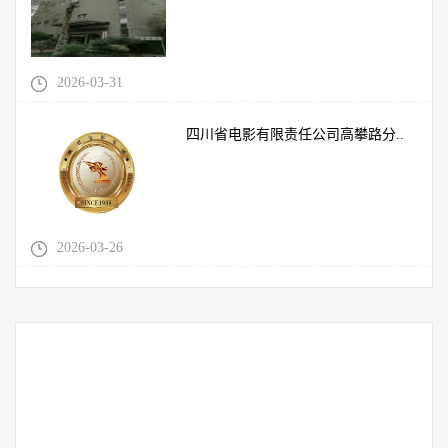
2026-03-31
四川省电影有限责任公司高攀路分..
2026-03-26
峨眉电影集团有限公司文
峨