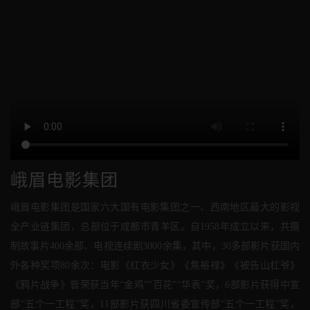
峨眉电影集团
峨眉电影集团是国家六大国有电影集团之一、西南地区最大的影视
全产业链集团，总部位于成都市青羊区。自1958年成立以来，共摄
制故事片400余部、电视连续剧3000余集，其中，30多部影片获国内
外各种奖项80余次：电影《红衣少女》《焦裕禄》《被告山杠爷》
《鸦片战争》皆荣获当年“金鸡”“百花”“华表”奖，6部影片获得中宣
部“五个一工程”奖，11部影片获四川省委宣传部“五个一工程”奖，