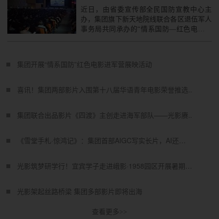
近日，由省委宣传部全民国防宣教中心主
办，集团旗下新天地院线联合各区退伍军人
事务局共同承办的“情系国防—红色电影军
营公益展映活动”走进成都市辖区驻蓉部
队。活动紧扣长征精神传承、国防情怀培育
的核心主题，精..
集团开展“情系国防”红色电影进军营展映活动
喜讯！集团两部影片入围第十八届华语青年电影荣誉推选..
集团联合出品影片《四渡》主创走进海军部队——光影赓..
《雪堂手札·惊鸿记》：集团首部AIGC写实长片，AI还原王..
光影筑梦研学行！宜宾学子走进峨影·1958园区开展暑期研..
光影架起丝路桥梁 集团多部影片即将出海
查看更多>>