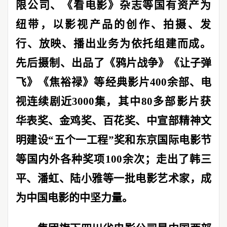
限公司、《看电影》杂志等国有资产为
纽带，以影视产品的创作、拍摄、发
行、放映、播出业务为依托组建而成。
先后摄制、出品
了《鸦片战争》《让子弹
飞》《焦裕禄》等经典影片
400
余部、电
视连续剧近
3000
集
，其中
80
多部影片获
华表奖、金鸡奖、百花奖、中宣部精神文
明建设
“
五个一工程
”
奖和东京国际电影节
等国内外各种奖项
100
余次；走出了韩三
平、潘虹、陆小雅等一批电影艺术家，成
为中国电影的中坚力量。