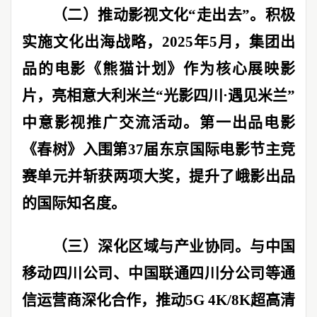
（二）推动影视文化
“
走出去
”
。
积极
实施文化出海战略，
2025
年
5
月，集团出
品的电影《熊猫计划》作为核心展映影
片，亮相意大利米兰
“
光影四川
·
遇见米兰
”
中意影视推广交流活动。第一出品电影
《春树》入围第
37
届东京国际电影节主竞
赛单元并斩获两项大奖，提升了峨影出品
的国际知名度。
（三）深化区域与产业协同。
与中国
移动四川公司、中国联通四川分公司等通
信运营商深化合作，推动
5G 4K/8K
超高清