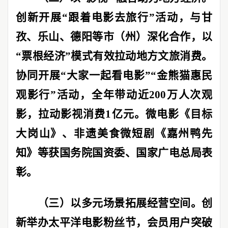
创新开展
“
跟着电影去旅行
”
活动，与甘
孜、乐山、德阳等市（州）深化合作，以
“
票根经济
”
模式有效拉动地方文旅消费。
协同开展
“
大家一起看电影
”“
金熊猫惠民
观影行
”
活动，全年带动近
200
万人次观
影，拉动影视消费
1
亿元。微电影《目标
大岗山》、非遗美食微短剧《嘉州鸭先
知》等获国务院国资委、国家广电总局表
彰。
（三）以多元场景拓展经营空间。
创
新举办太平洋电影粉丝节，会员用户突破