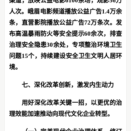
渠道，放映公益电影
6100
余场，观影
56
万
人次。峨眉电影频道播放公益广告
1.4
万余
条，直营影院播放公益广告
72
万条次。发
布高温暴雨防火等安全提示
60
余次，排查
治理安全隐患
30
余处，专项整治环境卫生
问题
15
个，持续建设安全卫生文明人居环
境。
七、深化改革创新，激发内生动力
用好深化改革关键一招，以更优的治
理效能加速推动向现代文化企业转型。