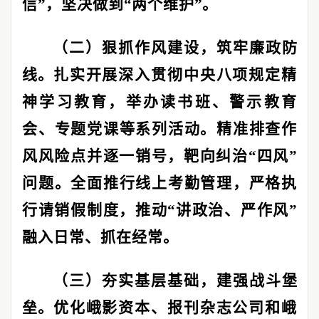
信
”
，坚决做到
“
两个维护
”
。
（二）狠抓作风建设，筑牢廉政防
线。
扎实开展深入贯彻中央八项规定精
神学习教育，举办读书班、警示教育
会、专题党课等系列活动。精准排查作
风风险点并逐一销号，靶向纠治
“
四风
”
问题。全面推行线上考勤管理，严格执
行请销假制度，推动
“
讲政治、严作风
”
融入日常、抓在经常。
（三）夯实基层基础，建强战斗堡
垒。
优化峨影资本、报刊杂志公司和峨