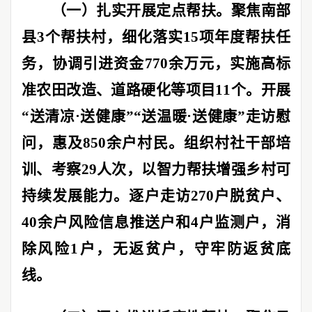
（一）扎实开展定点帮扶。
聚焦南部
县
3
个帮扶村，细化落实
15
项年度帮扶任
务，协调引进资金
770
余万元，实施高标
准农田改造、道路硬化等项目
11
个。开展
“
送清凉
·
送健康
”“
送温暖
·
送健康
”
走访慰
问，惠及
850
余户村民。组织村社干部培
训、考察
29
人次，以智力帮扶增强乡村可
持续发展能力。逐户走访
270
户脱贫户、
40
余户风险信息推送户和
4
户监测户，消
除风险
1
户，无返贫户，守牢防返贫底
线。