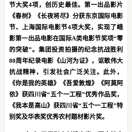
节大奖
4
项，创历史最佳。第一出品影片
《春树》《长夜将尽》分获东京国际电影
节、上海国际电影节
4
项大奖，实现了峨
影第一出品电影在国际
A
类电影节奖项“零
的突破”。集团投资拍摄的纪念抗战胜利
80
周年纪录电影《山河为证》，讴歌伟大
抗战精神，引发社会广泛关注。此外，
《你是我的英雄》《吾爱敦煌》《阿莫阿
依》获四川省
“
五个一工程
”
优秀作品奖，
《我本是高山》获四川省
“
五个一工程
”
特
别奖及华表奖优秀农村题材影片奖。