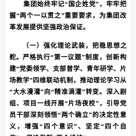
集团始终牢记
“
国企姓党
”
，牢牢把
握
“
两个一以贯之
”
重要要求，为集团改
革发展提供坚强政治保证。
（一）强化理论武装，把稳思想之
舵。
严格执行
“
第一议题
”
制度，创新构
建
“
党委领学、支部普学、青年研学、片
场教学
”
四维联动机制，推动理论学习从
“
大水漫灌
”
向
“
精准滴灌
”
转变。深入剧
组、项目一线开展
“
片场夜校
”
，引导党
员干部深刻领悟
“
两个确立
”
的决定性意
义，增强
“
四个意识
”
、坚定
“
四个自