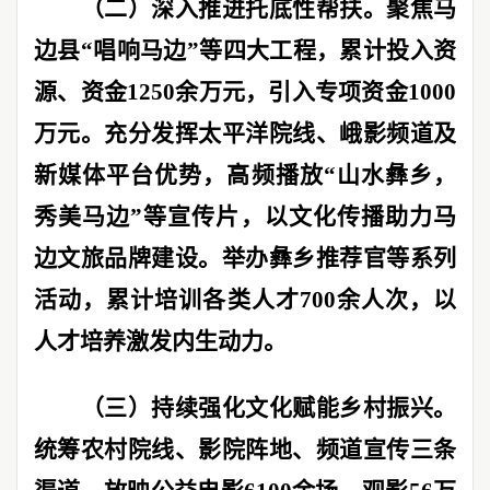
（二）深入推进托底性帮扶。
聚焦马
边县
“
唱响马边
”
等四大工程，累计投入资
源、资金
1250
余万元，引入专项资金
1000
万元。充分发挥太平洋院线、峨影频道及
新媒体平台优势，高频播放
“
山水彝乡，
秀美马边
”
等宣传片，以文化传播助力马
边文旅品牌建设。举办彝乡推荐官等系列
活动，累计培训各类人才
700
余人次，以
人才培养激发内生动力。
（三）持续强化文化赋能乡村振兴。
统筹农村院线、影院阵地、频道宣传三条