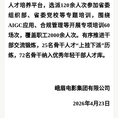
人才培养平台，选派
120
余人次参加省委
组织部、省委党校等专题培训，围绕
AIGC
应用、合规管理等开展专项培训
60
场次，覆盖职工
2000
余人次。有序推进干
部交流锻炼，
25
名骨干人才
“
上挂下派
”
历
练，
72
名骨干纳入优秀年轻干部人才库。
峨眉电影集团有限公司
2026
年
4
月
23
日