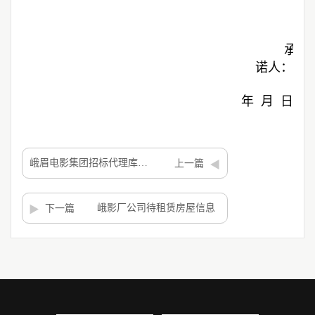
承
诺人：
年 月 日
峨眉电影集团招标代理库采购项目(第二次)拟入库招标代理单位公示
上一篇
峨影厂公司待租赁房屋信息
下一篇