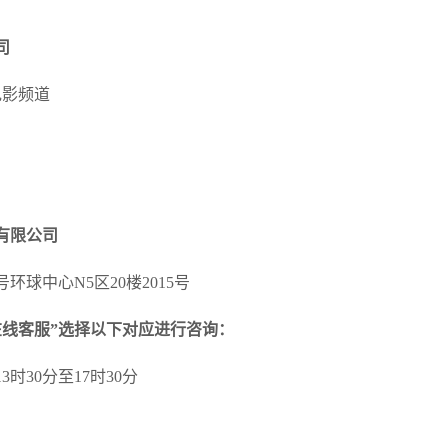
司
电影频道
有限公司
号环球中心
N5
区
20
楼
2015
号
在线客服”选择以下对应进行咨询：
13
时
30
分至
17
时
30
分