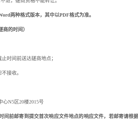
售后不退，磋商资格不能转让。
、Word两种格式版本，其中以PDF格式为准。
磋商
的时间
）
截止时间前送达磋商地点；
恕不接收。
中心
N5
区
20
楼
2015
号
时间前邮寄到提交首次响应文件地点的响应文件，若邮寄请根