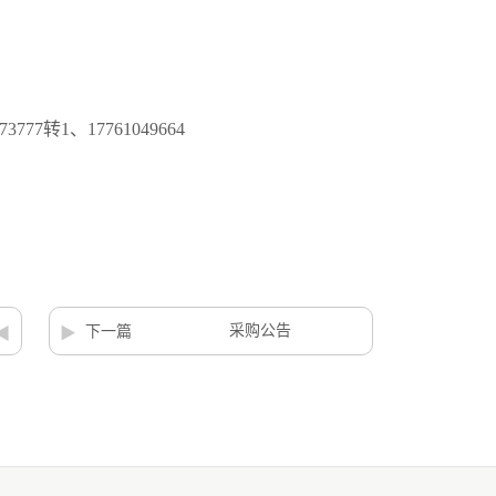
873777
转
1
、
17761049664
采购公告
下一篇