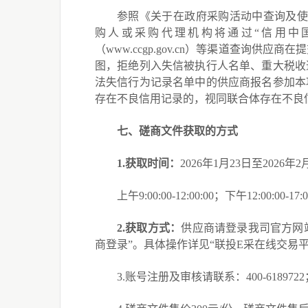
参照
《关于在政府采购活动中查询及
购人
或
采购代理机构将通过
“信用中
（
www.ccgp.gov.cn
）等渠道查询供应商在
提
图，拒绝列入失信被执行人名单、
重大税收
法失信行为记录名单中的供应商报名参加本
存在不良信用记录的，视同联合体存在不良
七
、
磋商
文件获取
的
方式
1.获取时间：
2026年1月23日至2026年
上午
9:00:00-12:00:00；下午12:00:
2.获取方式：
供应商请登录我司官方网
商登录”。具体操作详见“联投E采在线交易平
3.账号注册及审核请联系：400-6189722