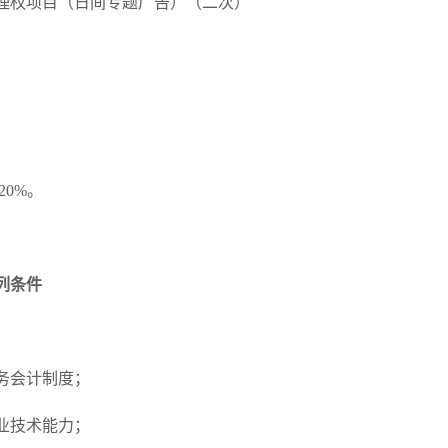
理权项目（日间专题广告）（二次）
20%
。
列条件
务会计制度；
业技术能力；