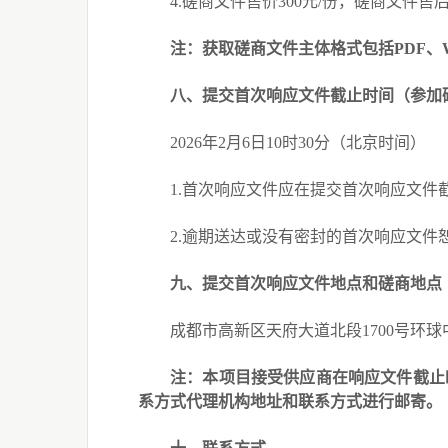
4.磋商文件售价300元/份，磋商文件
注：获取磋商文件主体格式包括
PDF
八
、
提交
首次
响应文件截止时间
（
参加
2026
年
2
月
6
日
10
时
30
分（北京时间）
1.
首次响应文件应在提交首次响应文件
2.
逾期送达或没有密封的首次响应文件
九
、
提交首次响应文件地点和磋商地点
成都市高新区天府大道北段
1700
号环球
注：本项目接受供应商在响应文件截止
系方式代理机构地址和联系方式进行邮寄。