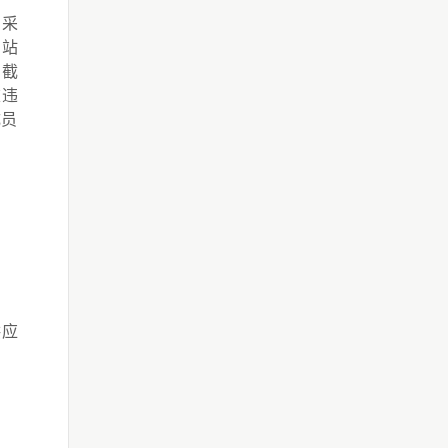
，采
站
页截
重违
成员
供应