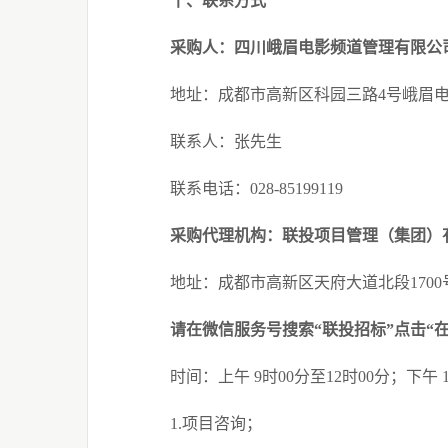
十、联系方式
采购人：四川峨眉电影频道管理有限公
地址：成都市高新区科园三路
4
号峨眉
联系人：张先生
联系电话：
028-85199119
采购代理机构：
联投项目管理（集团）
地址：
成都市高新区天府大道北段
1700
请在微信服务号搜索
“联投招标”点击“
时间：上午
9
时
00
分至
12
时
00
分；下午
1.
项目咨询；