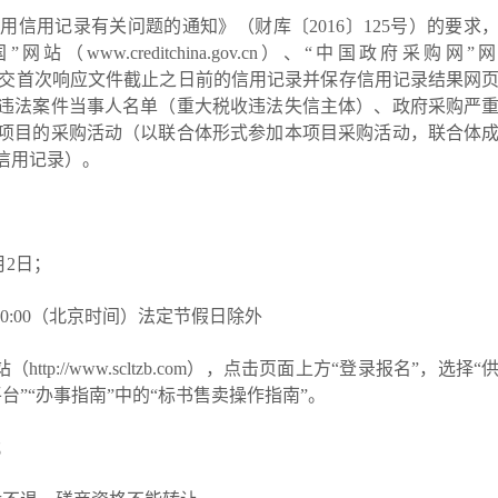
使用信用记录有关问题的通知》（财库〔
2016
〕
125
号）的要求
国”网站（
www.creditchina.gov.cn
）、“中国政府采购网”网
交首次响应文件截止之日前
的信用记录并保存信用记录结果网
违法案件当事人名单（重大税收违法失信主体）
、政府采购严
项目的采购活动（以联合体形式参加本项目采购活动，联合体
信用记录）。
2月2日；
00-17:00:00（北京时间）法定节假日除外
站（
http://www.scltzb.com），点击页面上方“登录报名”，选择“
台”“办事指南”中的“标书售卖操作指南”。
；