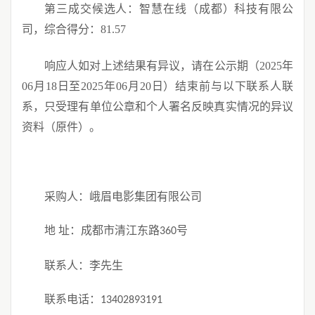
第三
成交
候选人：智慧在线（成都）科技有限公
司，综合得分：
81.57
响应
人如对上述结果有异议，请在公示期（
202
5
年
06
月
18
日至
202
5
年
06
月
20
日）结束前与以下联系人联
系，只受理有单位公章和个人署名反映真实情况的异议
资料（原件）。
采购人：峨眉电影集团有限公司
地
址：
成都市清江东路
号
360
联系人：李先生
联系电话：
13402893191