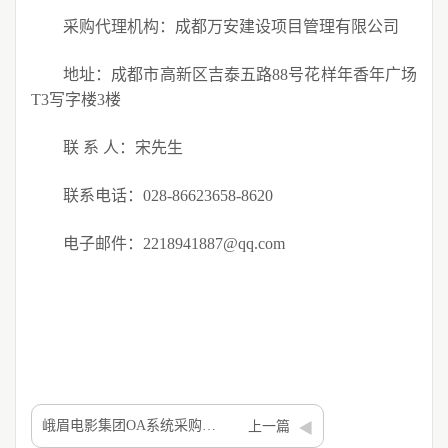
采购代理机构：成都万安建设项目管理有限公司
地址：成都市高新区吉泰五路
88
号花样年香年广场
T3
写字楼
3
楼
联
系
人：
宋先生
联系电话：
028-86623658-862
0
电子邮件：
2218941887@qq.com
峨眉电影集团OA系统采购项目 成交结果公示
上一篇