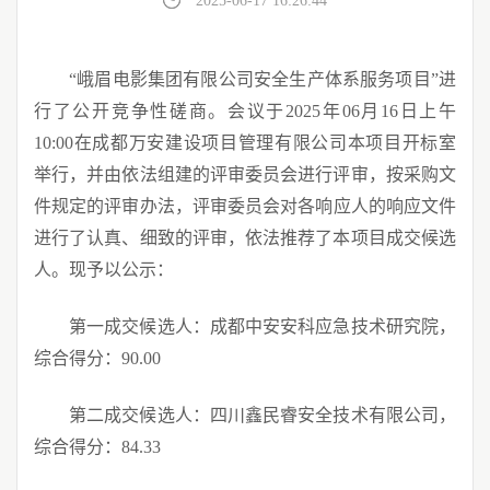
2025-06-17 16:26:44
“峨眉电影集团有限公司安全生产体系服务项目”
进
行
了
公开
竞争性磋商
。会议于
202
5
年
06
月
16
日上午
1
0
:00在成都万安建设项目管理有限公司
本项目
开标室
举行，并由依法组建的
评审
委员会进行评审，按
采购
文
件规定的
评审
办法，
评审
委员会对各
响应
人的
响应
文件
进行了认真、细致的评审，依法推荐了本项目
成交
候选
人。现予以公示：
第一
成交
候选人：成都中安安科应急技术研究院，
综合得分：
90.00
第二
成交
候选人：四川鑫民睿安全技术有限公司，
综合得分：
84.33