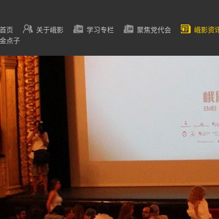
首页
关于峨影
学习专栏
聚焦党代会
峨影资
金点子