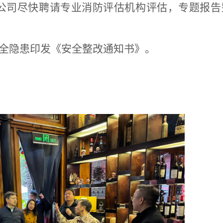
公司尽快聘请专业消防评估机构评估，
专题报告
安全隐患印发《安全整改通知书》。