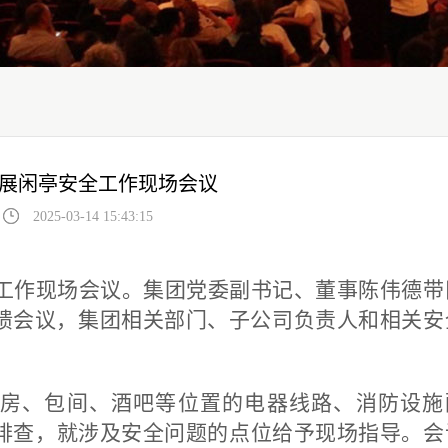
展闲亭安全工作现场会议
2025-03-14 15:43:15
工作现场会议。
集团党委副书记、董事陈伟德
带
馈会议
，集团相关部门、子公司负责人
和相关安
房、
包间、酒吧等位置的
电器线路、
消防设施
排查，
就涉及安全问题的点位给予现场指导。会