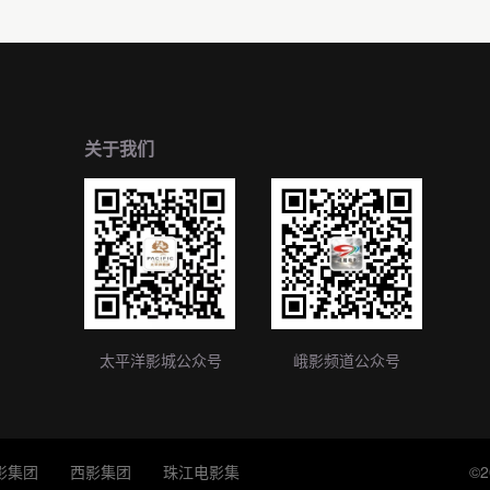
关于我们
太平洋影城公众号
峨影频道公众号
影集团
西影集团
珠江电影集
©2