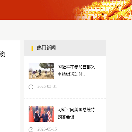
热门新闻
澳
习近平在参加首都义
务植树活动时..
2026-03-31
习近平同美国总统特
朗普会谈
2026-05-15