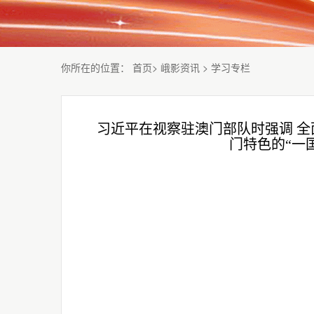
你所在的位置
：
首页
>
峨影资讯
>
学习专栏
习近平在视察驻澳门部队时强调 全
门特色的“一