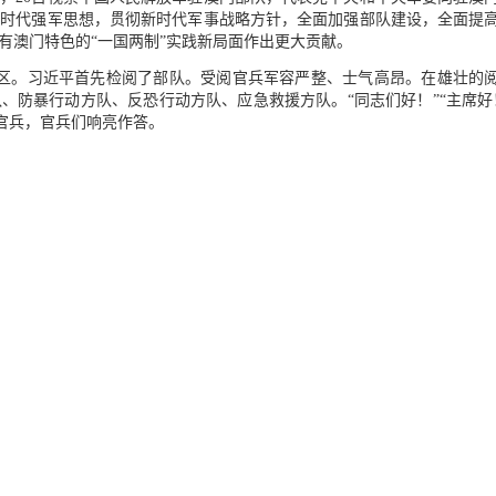
新时代强军思想，贯彻新时代军事战略方针，全面加强部队建设，全面提
有澳门特色的“一国两制”实践新局面作出更大贡献。
营区。习近平首先检阅了部队。受阅官兵军容严整、士气高昂。在雄壮的
、防暴行动方队、反恐行动方队、应急救援方队。“同志们好！”“主席好
候官兵，官兵们响亮作答。