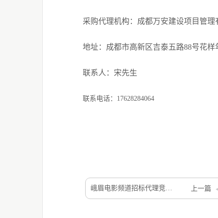
采购
代理机构：成都万安建设项目管理
地址：
成都市
高新区吉泰五路
88号花样
联系人：
宋先生
联系电话：
17628284064
峨眉电影频道招标代理竞争性谈判结果公示
上一篇