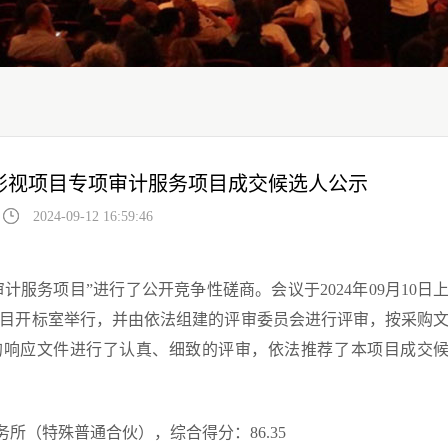
影视项目专项审计服务项目成交候选人公示
2024-09-12 16:59:46
审计服务项目”
进行
了
公开
竞争性磋商
。会议于
202
4
年
09
月
10
日
目
开标室举行，并由依法组建的
评审
委员会进行评审，按
采购
的
响应
文件进行了认真、细致的评审，依法推荐了本项目
成交
务所（特殊普通合伙），综合得分：
86.35