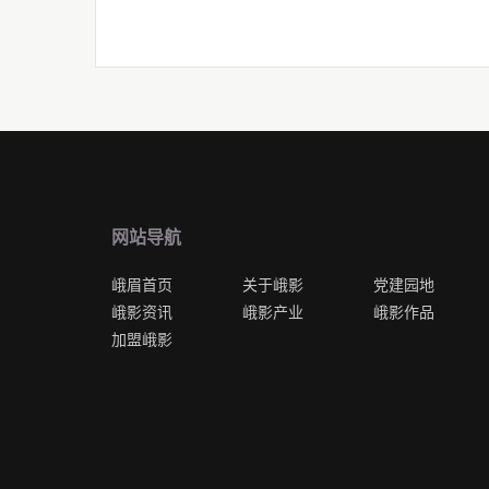
网站导航
峨眉首页
关于峨影
党建园地
峨影资讯
峨影产业
峨影作品
加盟峨影