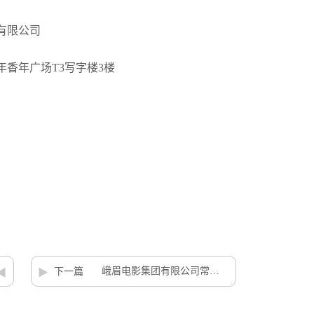
有限公司
年香年广场T3写字楼3楼
峨眉电影集团有限公司常年法律顾问服务项目竞争性磋商公告
下一篇