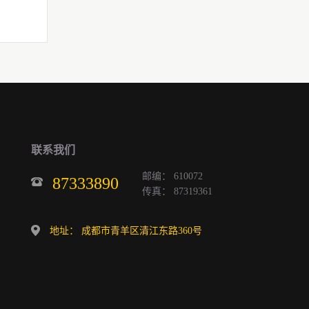
联系我们
邮编： 610072
87333890
传真： 87319361
地址： 成都市青羊区清江东路360号