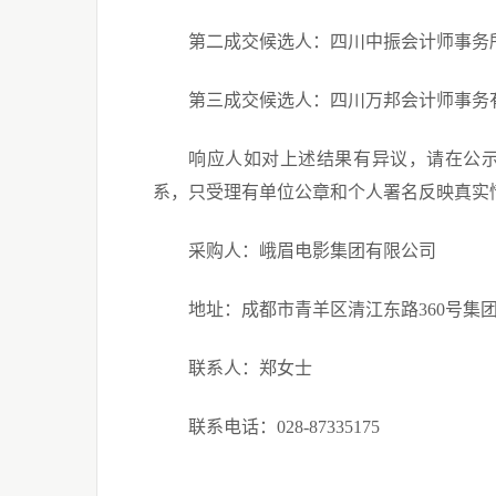
第二
成交
候选人：四川中振会计师事务
第三
成交
候选人：四川万邦会计师事务
响应
人如对上述结果有异议，请在公
系，只受理有单位公章和个人署名反映真实
采购
人：峨眉电影集团有限公司
地址：成都市青羊区清江东路
360号集
联系人：
郑
女士
联系电话：
028-87335175