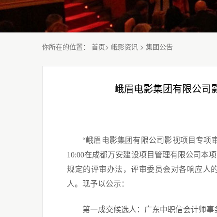
你所在的位置
：
首页
>
峨影资讯
>
集团公告
峨眉电影集团有限公司
“峨眉电影集团有限公司影视项目专项
1
0
:00在成都万安建设项目管理有限公司
本项
规定的
评审
办法，
评审
委员会对各
响应
人
人。现予以公示：
第一
成交
候选人：广东中职信会计师事