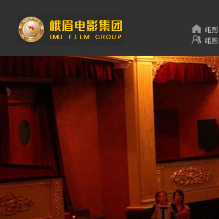
峨影
峨影