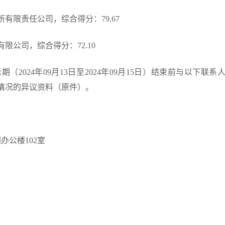
所有限责任公司，综合得分：
79.67
有限公司，综合得分：
72.10
示期（
202
4
年
09
月
13
日至
202
4
年
09
月
15
日）结束前与以下联系
情况的异议资料（原件）。
团办公楼102室