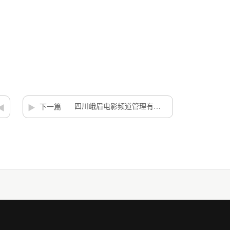
四川峨眉电影频道管理有限公司2024—2025年招标代理机构项目竞争性谈判公告
下一篇