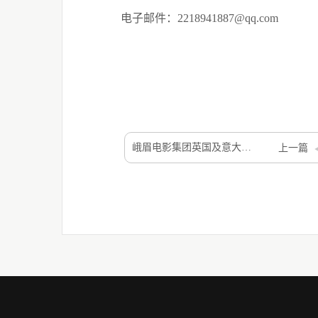
电子邮件：
2218941887@qq.com
峨眉电影集团英国及意大利涉外商务活动项目竞争性磋商公告
上一篇