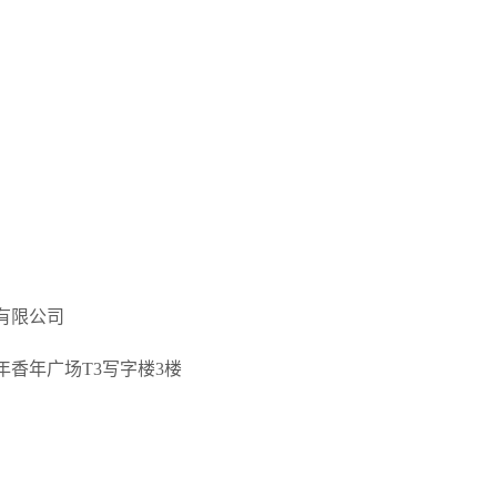
有限公司
年香年广场
T3
写字楼
3
楼