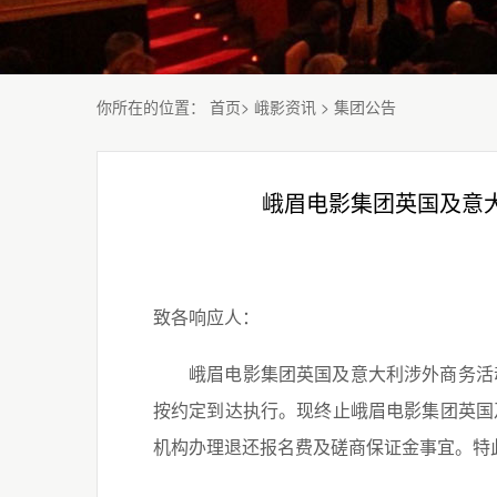
你所在的位置
：
首页
>
峨影资讯
>
集团公告
峨眉电影集团英国及意
致各响应人：
峨眉电影集团英国及意大利涉外商务活
按约定到达执行。现终止峨眉电影集团英国
机构办理退还报名费及磋商保证金事宜。
特