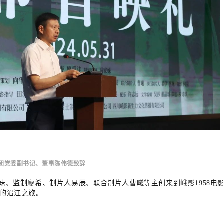
团党委副书记、董事陈伟德致辞
妹、监制廖希、制片人易辰、联合制片人曹曦等主创来到峨影1958电
美的沿江之旅。