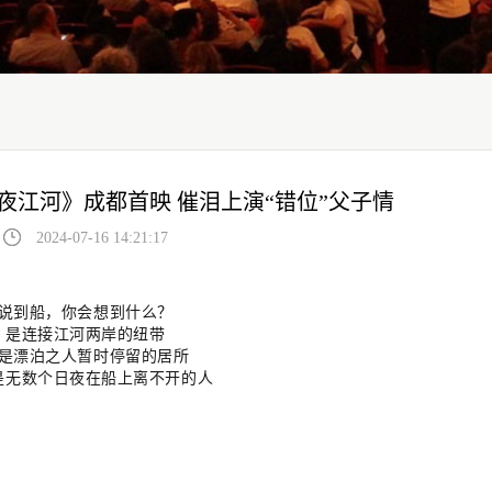
夜江河》成都首映 催泪上演“错位”父子情
2024-07-16 14:21:17
说到船，你会想到什么？
是连接江河两岸的纽带
是漂泊之人暂时停留的居所
是无数个日夜在船上离不开的人