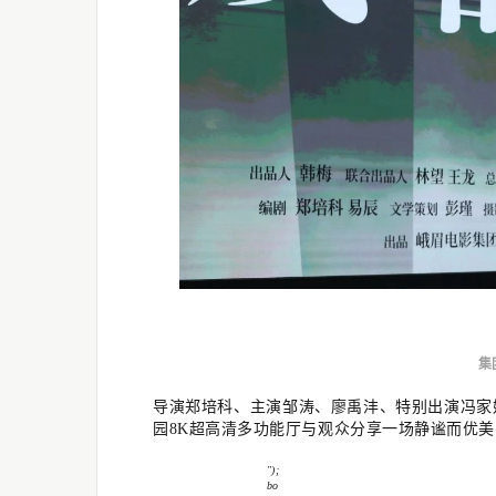
集
导演郑培科、主演邹涛、廖禹沣、特别出演冯家
园8K超高清多功能厅与观众分享一场静谧而优
");
bo