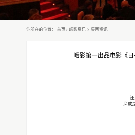
你所在的位置
：
首页
>
峨影资讯
>
集团资讯
峨影第一出品电影《日
还
抑或