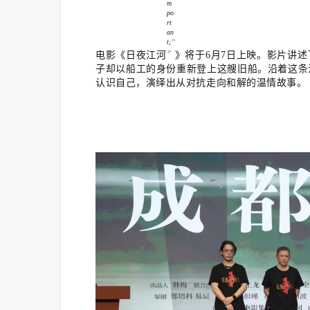
m
po
rt
an
t;"
>
电影《
日夜江河
》将于6月7日上映。影片讲
子却以船工的身份重新登上这艘旧船。沿着这条
认识自己，演绎出从对抗走向和解的温情故事。