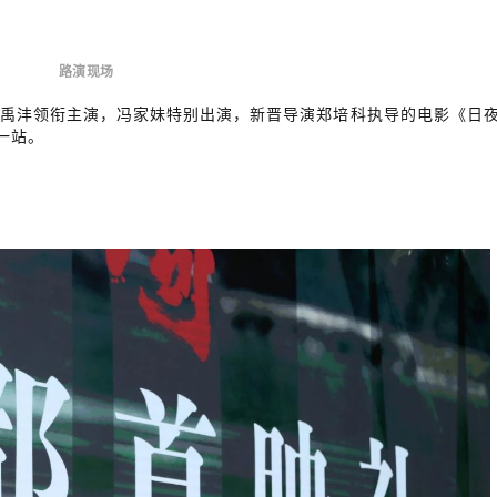
路演现场
廖禹沣领衔主演，冯家妹特别出演，新晋导演郑培科执导的电影《日
一站。