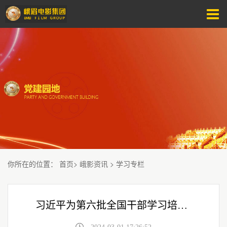
你所在的位置
：
首页
>
峨影资讯
>
学习专栏
习近平为第六批全国干部学习培训教材作序 要求各级干部发扬理论联系实际的马克思主义学风 当好中国式现代化建设的坚定行动派实干家