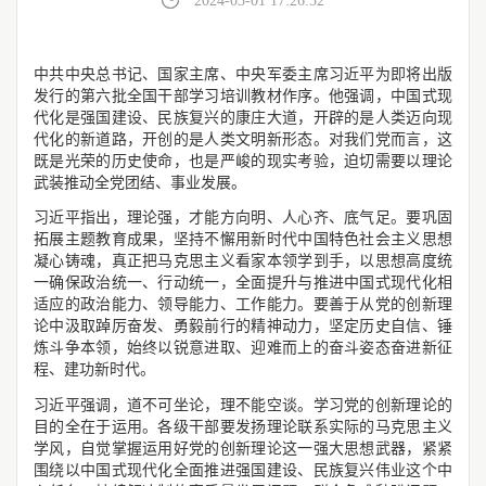
2024-03-01 17:26:52
中共中央总书记、国家主席、中央军委主席习近平为即将出版
发行的第六批全国干部学习培训教材作序。他强调，中国式现
代化是强国建设、民族复兴的康庄大道，开辟的是人类迈向现
代化的新道路，开创的是人类文明新形态。对我们党而言，这
既是光荣的历史使命，也是严峻的现实考验，迫切需要以理论
武装推动全党团结、事业发展。
习近平指出，理论强，才能方向明、人心齐、底气足。要巩固
拓展主题教育成果，坚持不懈用新时代中国特色社会主义思想
凝心铸魂，真正把马克思主义看家本领学到手，以思想高度统
一确保政治统一、行动统一，全面提升与推进中国式现代化相
适应的政治能力、领导能力、工作能力。要善于从党的创新理
论中汲取踔厉奋发、勇毅前行的精神动力，坚定历史自信、锤
炼斗争本领，始终以锐意进取、迎难而上的奋斗姿态奋进新征
程、建功新时代。
习近平强调，道不可坐论，理不能空谈。学习党的创新理论的
目的全在于运用。各级干部要发扬理论联系实际的马克思主义
学风，自觉掌握运用好党的创新理论这一强大思想武器，紧紧
围绕以中国式现代化全面推进强国建设、民族复兴伟业这个中