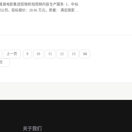
001]峨眉电影集团官微和短视频内容生产服务: 1、中标
上一页
9
10
11
12
13
14
页
关于我们