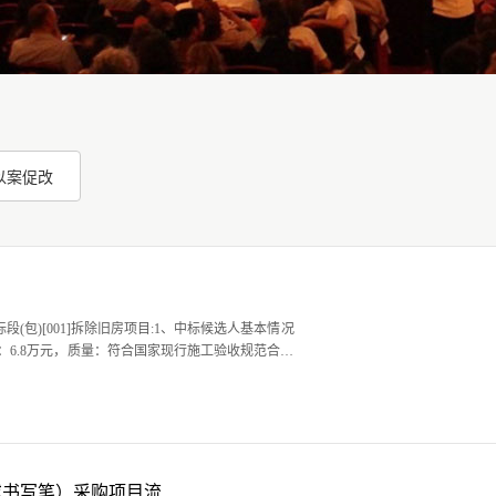
以案促改
段(包)[001]拆除旧房项目:1、中标候选人基本情况
：6.8万元，质量：符合国家现行施工验收规范合格
..
书写笔）采购项目流..