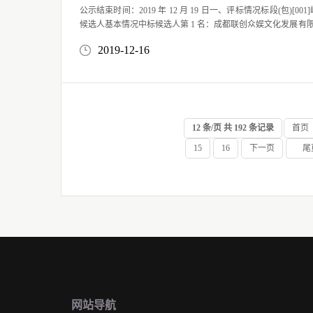
公示结束时间：2019 年 12 月 19 日一、评标情况标段(包)[
候选人基本情况中标候选人第 1 名：成都联创众娱文化发展有限公司，投标报价：28.60 万元，质量： 满足国家、
省市及地方现行规范和标准要求，工期/交货期/服务期：0..
2019-12-16
12 条/页 共 192 条记录
首页
15
16
下一页
尾
网站导航